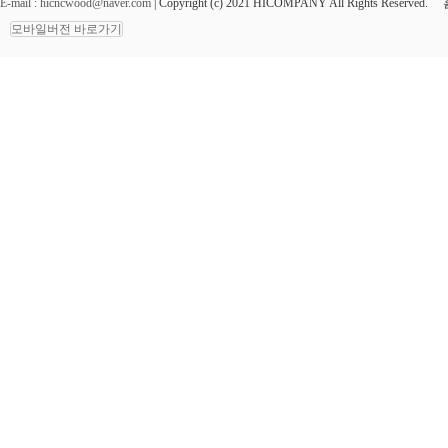
E-mail : hicncwood@naver.com
| Copyright (c) 2021 HICOMPANY All Rights Reserved.
모바일버전 바로가기